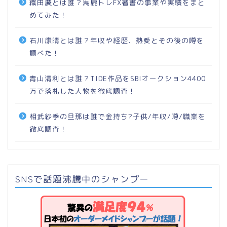
織田慶とは誰？馬鹿トレFX著書の事業や実績をまと
めてみた！
石川康晴とは誰？年収や経歴、熱愛とその後の噂を
調べた！
青山清利とは誰？TIDE作品をSBIオークション4400
万で落札した人物を徹底調査！
相武紗季の旦那は誰で金持ち?子供/年収/噂/職業を
徹底調査！
SNSで話題沸騰中のシャンプー