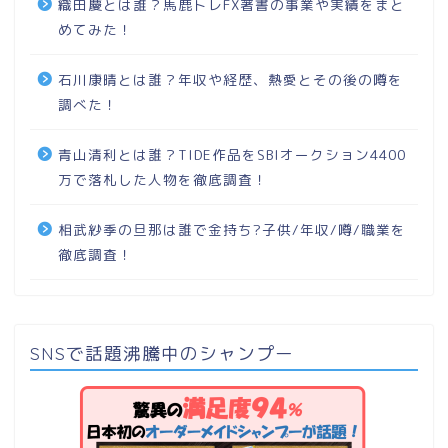
織田慶とは誰？馬鹿トレFX著書の事業や実績をまと
めてみた！
石川康晴とは誰？年収や経歴、熱愛とその後の噂を
調べた！
青山清利とは誰？TIDE作品をSBIオークション4400
万で落札した人物を徹底調査！
相武紗季の旦那は誰で金持ち?子供/年収/噂/職業を
徹底調査！
SNSで話題沸騰中のシャンプー