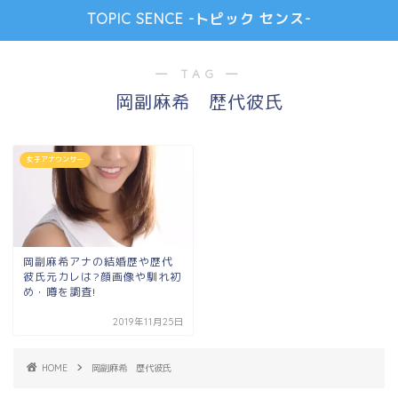
TOPIC SENCE -トピック センス-
― TAG ―
岡副麻希 歴代彼氏
女子アナウンサー
岡副麻希アナの結婚歴や歴代
彼氏元カレは?顔画像や馴れ初
め・噂を調査!
2019年11月25日
HOME
岡副麻希 歴代彼氏