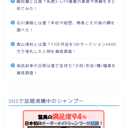
織田慶とは誰？馬鹿トレFX著書の事業や実績をまと
めてみた！
石川康晴とは誰？年収や経歴、熱愛とその後の噂を
調べた！
青山清利とは誰？TIDE作品をSBIオークション4400
万で落札した人物を徹底調査！
相武紗季の旦那は誰で金持ち?子供/年収/噂/職業を
徹底調査！
SNSで話題沸騰中のシャンプー