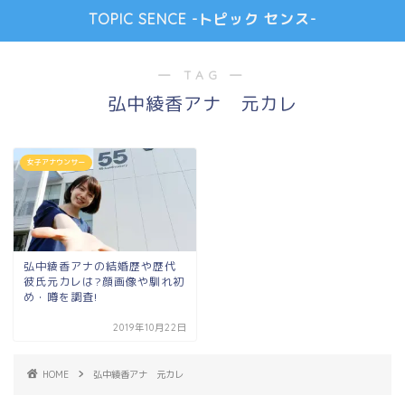
TOPIC SENCE -トピック センス-
― TAG ―
弘中綾香アナ 元カレ
女子アナウンサー
弘中綾香アナの結婚歴や歴代
彼氏元カレは?顔画像や馴れ初
め・噂を調査!
2019年10月22日
HOME
弘中綾香アナ 元カレ