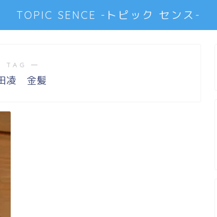
TOPIC SENCE -トピック センス-
 TAG ―
田凌 金髪