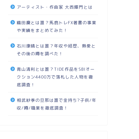
アーティスト・作曲家 大西輝門とは
織田慶とは誰？馬鹿トレFX著書の事業
や実績をまとめてみた！
石川康晴とは誰？年収や経歴、熱愛と
その後の噂を調べた！
青山清利とは誰？TIDE作品をSBIオー
クション4400万で落札した人物を徹
底調査！
相武紗季の旦那は誰で金持ち?子供/年
収/噂/職業を徹底調査！