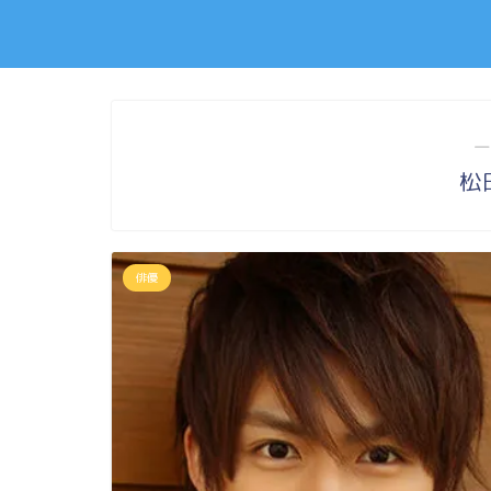
―
松
俳優