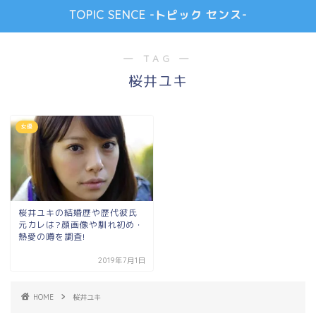
TOPIC SENCE -トピック センス-
― TAG ―
桜井ユキ
女優
桜井ユキの結婚歴や歴代彼氏
元カレは?顔画像や馴れ初め・
熱愛の噂を調査!
2019年7月1日
HOME
桜井ユキ