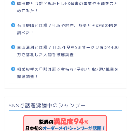
織田慶とは誰？馬鹿トレFX著書の事業や実績をまと
めてみた！
石川康晴とは誰？年収や経歴、熱愛とその後の噂を
調べた！
青山清利とは誰？TIDE作品をSBIオークション4400
万で落札した人物を徹底調査！
相武紗季の旦那は誰で金持ち?子供/年収/噂/職業を
徹底調査！
SNSで話題沸騰中のシャンプー