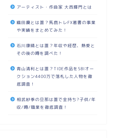
アーティスト・作曲家 大西輝門とは
織田慶とは誰？馬鹿トレFX著書の事業
や実績をまとめてみた！
石川康晴とは誰？年収や経歴、熱愛と
その後の噂を調べた！
青山清利とは誰？TIDE作品をSBIオー
クション4400万で落札した人物を徹
底調査！
相武紗季の旦那は誰で金持ち?子供/年
収/噂/職業を徹底調査！