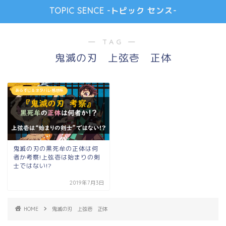
TOPIC SENCE -トピック センス-
― TAG ―
鬼滅の刃 上弦壱 正体
あらすじ＆ネタバレ感想系
鬼滅の刃の黒死牟の正体は何
者か考察!上弦壱は始まりの剣
士ではない!?
2019年7月3日
HOME
鬼滅の刃 上弦壱 正体