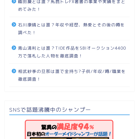
織田慶とは誰？馬鹿トレFX著書の事業や実績をまと
めてみた！
石川康晴とは誰？年収や経歴、熱愛とその後の噂を
調べた！
青山清利とは誰？TIDE作品をSBIオークション4400
万で落札した人物を徹底調査！
相武紗季の旦那は誰で金持ち?子供/年収/噂/職業を
徹底調査！
SNSで話題沸騰中のシャンプー