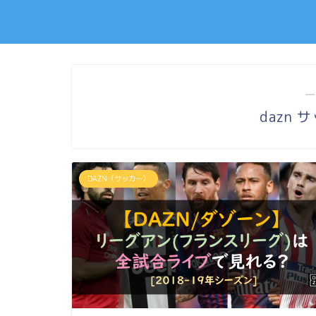
―
dazn
DAZN（サッカー）