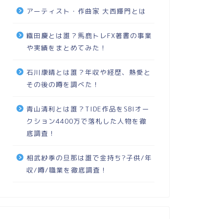
アーティスト・作曲家 大西輝門とは
織田慶とは誰？馬鹿トレFX著書の事業
や実績をまとめてみた！
石川康晴とは誰？年収や経歴、熱愛と
その後の噂を調べた！
青山清利とは誰？TIDE作品をSBIオー
クション4400万で落札した人物を徹
底調査！
相武紗季の旦那は誰で金持ち?子供/年
収/噂/職業を徹底調査！