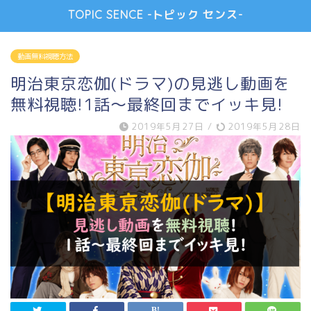
TOPIC SENCE -トピック センス-
動画無料視聴方法
明治東京恋伽(ドラマ)の見逃し動画を
無料視聴!1話～最終回までイッキ見!
2019年5月27日
/
2019年5月28日