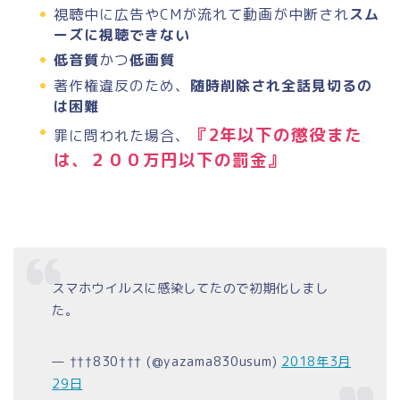
視聴中に広告やCMが流れて動画が中断され
スム
ーズに視聴できない
低音質
かつ
低画質
著作権違反のため、
随時削除され全話見切るの
は困難
『2年以下の懲役また
罪に問われた場合、
は、２００万円以下の罰金』
スマホウイルスに感染してたので初期化しまし
た。
— †††830††† (@yazama830usum)
2018年3月
29日