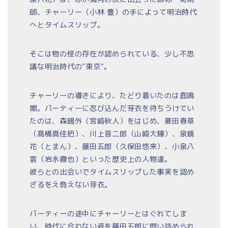
師、チャーリー（小林 豊）の手によって明治時代
へとタイムスリップ。
そこは物の怪の存在が認められている、少し不思
議な明治時代の”東京”。
チャーリーの導きにより、たどり着いたのは鹿鳴
館。パーティーに忍び込んだ芽衣を待ちうけてい
たのは、森鴎外（宮崎秋人）をはじめ、菱田春草
（髙橋真佳把）、川上音二郎（山崎大輝）、泉鏡
花（とまん）、藤田五郎（久保田悠来）、小泉八
雲（岩永徹也）といった歴史上の人物達。
彼らとの出会いでタイムスリップした事実を認め
ざるをえ負えない芽衣。
パーティーの途中にチャーリーとはぐれてしま
い、時代に合わない姿を藤田五郎に問い詰められ