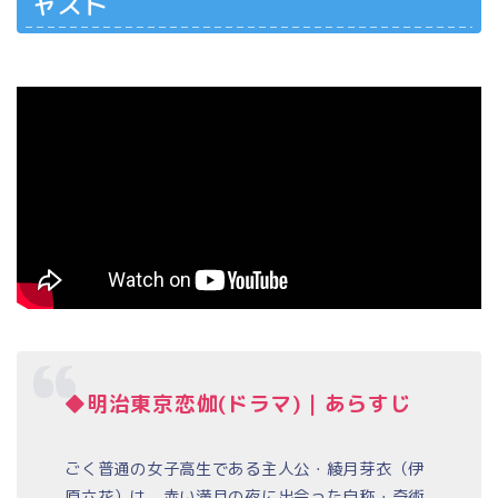
ャスト
◆明治東京恋伽(ドラマ)｜あらすじ
ごく普通の女子高生である主人公・綾月芽衣（伊
原六花）は、赤い満月の夜に出会った自称・奇術