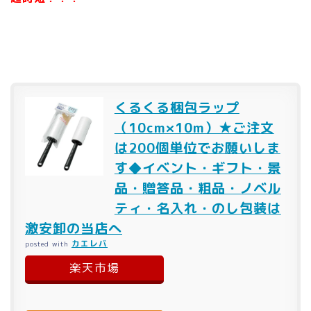
くるくる梱包ラップ
（10cm×10m）★ご注文
は200個単位でお願いしま
す◆イベント・ギフト・景
品・贈答品・粗品・ノベル
ティ・名入れ・のし包装は
激安卸の当店へ
カエレバ
posted with
楽天市場