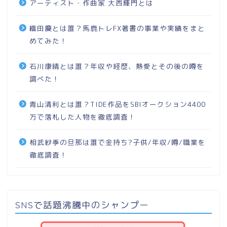
アーティスト・作曲家 大西輝門とは
織田慶とは誰？馬鹿トレFX著書の事業や実績をまと
めてみた！
石川康晴とは誰？年収や経歴、熱愛とその後の噂を
調べた！
青山清利とは誰？TIDE作品をSBIオークション4400
万で落札した人物を徹底調査！
相武紗季の旦那は誰で金持ち?子供/年収/噂/職業を
徹底調査！
SNSで話題沸騰中のシャンプー