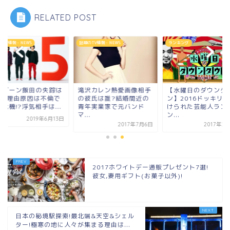
RELATED POST
のTV情報・NEWS
話題のTV情報・NEWS
ランキング
ナブーン飯田の失踪は
滝沢カレン熱愛画像相手
【水曜日のダウンタ
ぜ?理由原因は不倫で
の彼氏は誰?結婚間近の
ン】2016ドッキリ
危機!?浮気相手は...
青年実業家で元バンド
けられた芸能人ラン
マ...
ン...
2019年6月13日
2017年7月6日
2017年2
2017ホワイトデー通販プレゼント7選!
彼女,妻用ギフト(お菓子以外)!
日本の秘境駅探索!最北端&天空&シェル
ター!極寒の地に人々が集まる理由は...