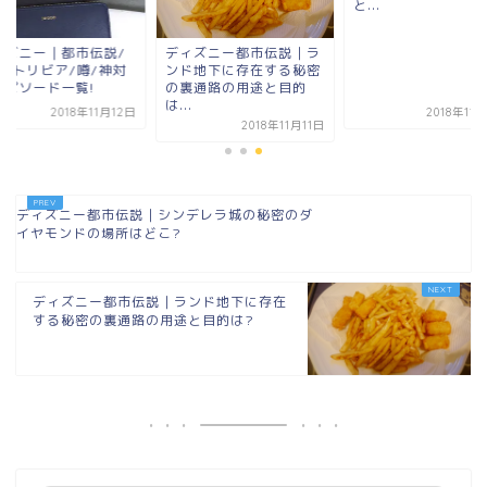
と...
ィズニー｜都市伝説/
ディズニー都市伝説｜ラ
話/トリビア/噂/神対
ンド地下に存在する秘密
エピソード一覧!
の裏通路の用途と目的
は...
2018年11月12日
2018年11
2018年11月11日
ディズニー都市伝説｜シンデレラ城の秘密のダ
イヤモンドの場所はどこ?
ディズニー都市伝説｜ランド地下に存在
する秘密の裏通路の用途と目的は?