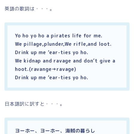
英語の歌詞は・・・。
Yo ho yo ho a pirates life for me.
We pillage,plunder,We rifle,and loot.
Drink up me ‘ear-ties yo ho.
We kidnap and ravage and don’t give a
hoot.(ravange→ravage)
Drink up me ‘ear-ties yo ho.
日本語訳に訳すと・・・。
ヨーホー、ヨーホー、海賊の暮らし