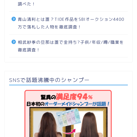
調べた！
青山清利とは誰？TIDE作品をSBIオークション4400
万で落札した人物を徹底調査！
相武紗季の旦那は誰で金持ち?子供/年収/噂/職業を
徹底調査！
SNSで話題沸騰中のシャンプー