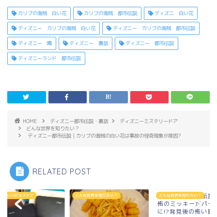
カリブの海賊 白い花
カリブの海賊 都市伝説
ディズニ 白い花
ディズニー カリブの海賊 白い花
ディズニー カリブの海賊 都市伝説
ディズニー 噂
ディズニー 裏話
ディズニー 都市伝説
ディズニーランド 都市伝説
HOME
ディズニー都市伝説・裏話
ディズニーミステリードア
どんな世界を知りたい？
ディズニー都市伝説｜カリブの海賊の白い花は事故の怪奇現象が原因?
RELATED POST
ディズニー都市伝説
ズニーハピネスドア
どんな世界を知りたい？
どんな世界を知りたい？
怖のミッキーがパー
に!?発見後の怖い真