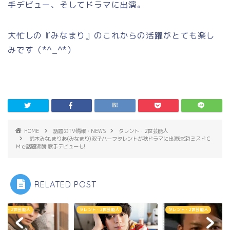
手デビュー、そしてドラマに出演。
大忙しの『みなまり』のこれからの活躍がとても楽し
みです（*^_^*）
HOME
話題のTV情報・NEWS
タレント・2世芸能人
鈴木みな,まりあ(みなまり)双子ハーフタレントが秋ドラマに出演決定!ミスドＣ
Ｍで話題沸騰!歌手デビューも!
RELATED POST
ント・2世芸能人
タレント・2世芸能人
タレント・2世芸能人