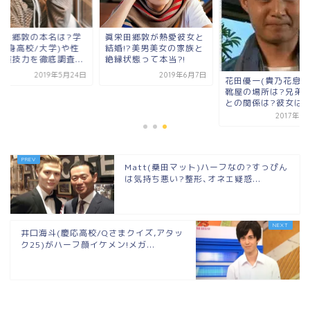
栄田郷敦の本名は?学
眞栄田郷敦が熱愛彼女と
(出身高校/大学)や性
結婚!?美男美女の家族と
・演技力を徹底調査...
絶縁状態って本当?!
2019年5月24日
2019年6月7日
花田優一(貴乃花息子
靴屋の場所は?兄弟
との関係は?彼女はい.
2017年9
Matt(桑田マット)ハーフなの?すっぴん
は気持ち悪い?整形､オネエ疑惑...
井口海斗(慶応高校/Qさまクイズ,アタッ
ク25)がハーフ顔イケメン!メガ...