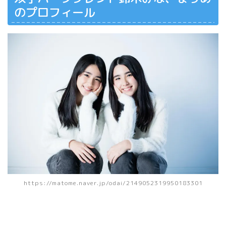
のプロフィール
https://matome.naver.jp/odai/2149052319950183301