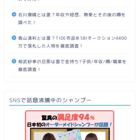
石川康晴とは誰？年収や経歴、熱愛とその後の噂を
調べた！
青山清利とは誰？TIDE作品をSBIオークション4400
万で落札した人物を徹底調査！
相武紗季の旦那は誰で金持ち?子供/年収/噂/職業を
徹底調査！
SNSで話題沸騰中のシャンプー