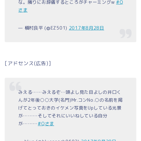
な。隣りにお辞儀するところがチャーミングw
#Q
さま
— 槇村良平 (@EZ501)
2017年8月28日
[アドセンス(広告)]
みえる……みえるぞ…頭よし見た目よしの井口く
んが2年後○○大学(名門)Mr.コンNo.○の名前を掲
げてとっておきのイケメン写真をUpしている光景
が………そしてそれにいいねしている自分
が………
#Qさま