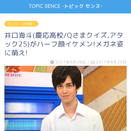
TOPIC SENCE -トピック センス-
タレント・2世芸能人
井口海斗(慶応高校/Qさまクイズ,アタ
ック25)がハーフ顔イケメン!メガネ姿
に萌え!
2017年8月28日
/
2017年8月29日