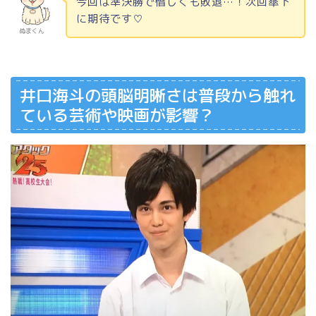
今回は準決勝で惜しくも敗退…！次回傘下
に期待です♡
ぬまくん
井口海斗の頭脳明晰さは普段から触れ
ている芸術や映画が影響？