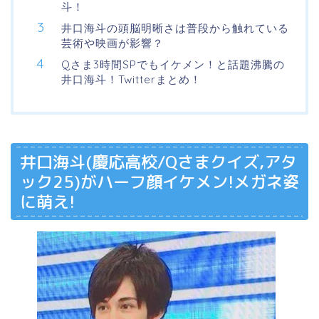
斗！
井口海斗の頭脳明晰さは普段から触れている
芸術や映画が影響？
Qさま3時間SPでもイケメン！と話題沸騰の
井口海斗！Twitterまとめ！
井口海斗(慶応高校/Qさまクイズ,アタ
ック25)がハーフ顔イケメン!メガネ姿
に萌え!