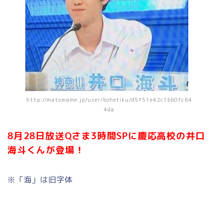
http://matomame.jp/user/bohetiku/d5f51e42c1bb0fc64
4da
8月28日放送Qさま3時間SPに慶応高校の井口
海斗くんが登場！
※「海」は旧字体