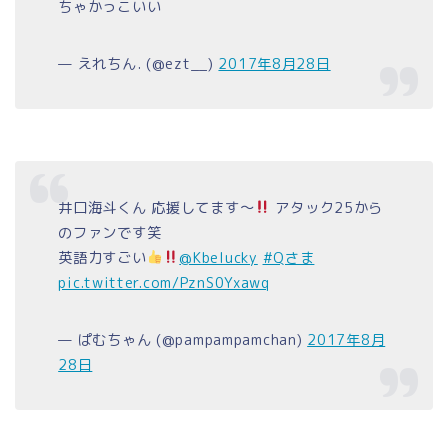
ちゃかっこいい
— えれちん. (@ezt__)
2017年8月28日
井口海斗くん 応援してます〜
アタック25から
のファンです笑
英語力すごい
@Kbelucky
#Qさま
pic.twitter.com/PznS0Yxawq
— ぱむちゃん (@pampampamchan)
2017年8月
28日