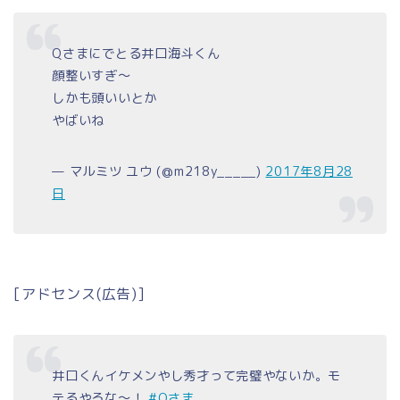
Qさまにでとる井口海斗くん
顔整いすぎ〜
しかも頭いいとか
やばいね
— マルミツ ユウ (@m218y_____)
2017年8月28
日
[アドセンス(広告)]
井口くんイケメンやし秀才って完璧やないか。モ
テるやろな～！
#Qさま