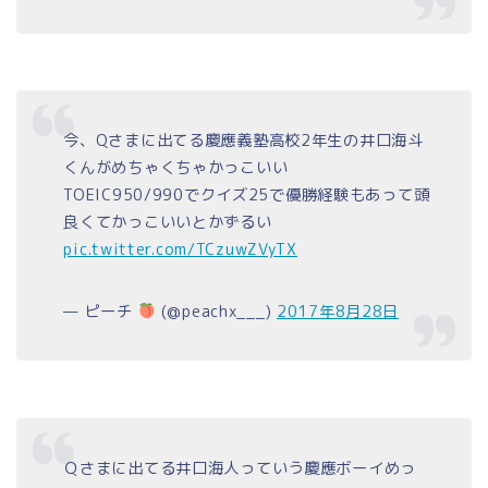
今、Qさまに出てる慶應義塾高校2年生の井口海斗
くんがめちゃくちゃかっこいい
TOEIC950/990でクイズ25で優勝経験もあって頭
良くてかっこいいとかずるい
pic.twitter.com/TCzuwZVyTX
— ピーチ
(@peachx___)
2017年8月28日
Ｑさまに出てる井口海人っていう慶應ボーイめっ