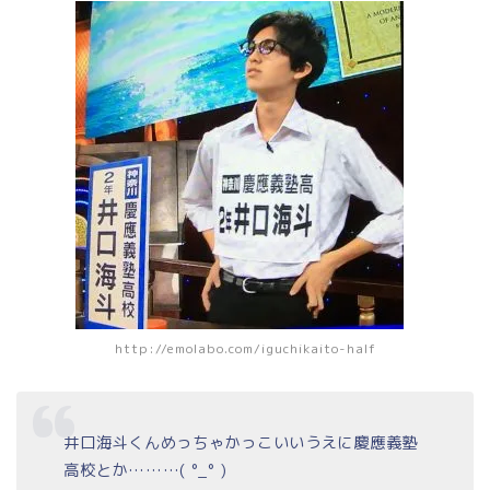
http://emolabo.com/iguchikaito-half
井口海斗くんめっちゃかっこいいうえに慶應義塾
高校とか………( °_° )