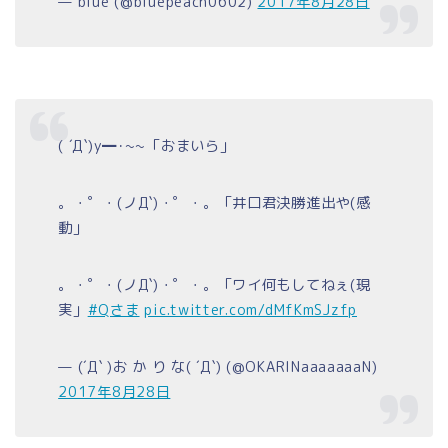
— blue (@bluepeach0602)
2017年8月28日
( ´Д`)y━･~~「おまいら」
。・゜・(ノД`)・゜・。「井口君決勝進出や(感
動」
。・゜・(ノД`)・゜・。「ワイ何もしてねぇ(現
実」
#Qさま
pic.twitter.com/dMfKmSJzfp
— (´Д` )お か り な( ´Д`) (@OKARINaaaaaaaN)
2017年8月28日