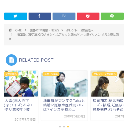
HOME
話題のTV情報・NEWS
タレント・2世芸能人
井口海斗(慶応高校/Qさまクイズ,アタック25)がハーフ顔イケメン!メガネ姿に萌
え!
RELATED POST
ーツ選手
タレント・2世芸能人
タレント・2世芸能人
田舞がワンオクTakaと
松田翔太,秋元梢にプロポ
上林山大吉(東大寺学
婚!?妊娠や歴代元カレ
ーズ?結婚,妊娠はいつ?
園/Qさまクイズ)オ
インスタ匂わ...
熱愛遍歴,なれそめ...
なインテリ高校生?
女...
2019年5月31日
2017年9月7日
2017年9