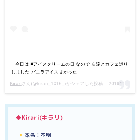
ㅤㅤㅤㅤㅤㅤㅤㅤㅤㅤㅤ 今日は #アイスクリームの日 なので 友達とカフェ巡り
しました バニラアイス甘かった
Kirari
さん(@kirari_1016_)がシェアした投稿 –
2019年 5月月9日午前1時09分PDT
◆Kirari(キラリ)
本名：不明