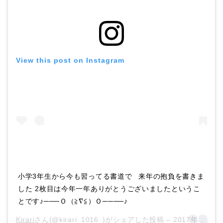
View this post on Instagram
小学3年生から今も習ってる書道でㅤㅤㅤㅤㅤㅤㅤㅤㅤㅤㅤ 来年の抱負を書きま
した 2枚目は今年一年ありがとうございましたというこ
とです♪───Ｏ（≧∇≦）Ｏ────♪ ㅤㅤㅤㅤㅤ
Kirari
さん(@kirari_1016_)がシェアした投稿 –
2017年12月月30日午前2時58分PST