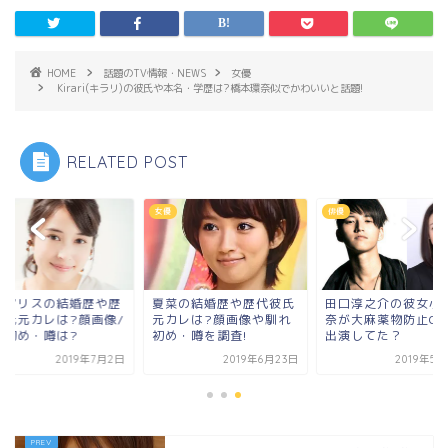
HOME
話題のTV情報・NEWS
女優
Kirari(キラリ)の彼氏や本名・学歴は?橋本環奈似でかわいいと話題!
RELATED POST
女優
俳優
瀬アリスの結婚歴や歴
夏菜の結婚歴や歴代彼氏
田口淳之介の彼女小
彼氏元カレは?顔画像/
元カレは?顔画像や馴れ
奈が大麻薬物防止CM
れ初め・噂は?
初め・噂を調査!
出演してた？
2019年7月2日
2019年6月23日
2019年5