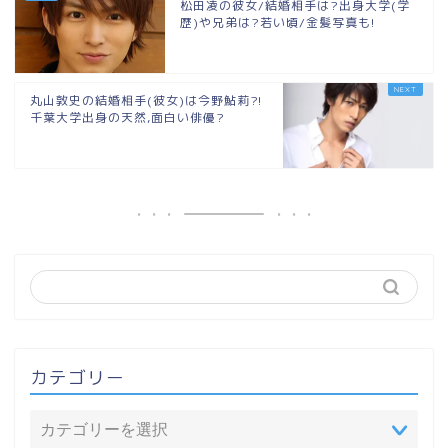
松田凌の彼女/結婚相手は?出身大学(学
歴)や兄弟は?若い頃/金髪写真も!
丸山敦史の結婚相手(彼女)は今野鮎莉?!
千葉大学出身の天然,面白い俳優?
カテゴリー