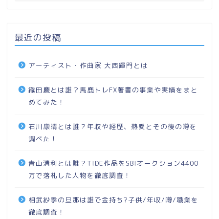
最近の投稿
アーティスト・作曲家 大西輝門とは
織田慶とは誰？馬鹿トレFX著書の事業や実績をまと
めてみた！
石川康晴とは誰？年収や経歴、熱愛とその後の噂を
調べた！
青山清利とは誰？TIDE作品をSBIオークション4400
万で落札した人物を徹底調査！
相武紗季の旦那は誰で金持ち?子供/年収/噂/職業を
徹底調査！