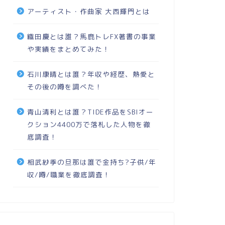
アーティスト・作曲家 大西輝門とは
織田慶とは誰？馬鹿トレFX著書の事業
や実績をまとめてみた！
石川康晴とは誰？年収や経歴、熱愛と
その後の噂を調べた！
青山清利とは誰？TIDE作品をSBIオー
クション4400万で落札した人物を徹
底調査！
相武紗季の旦那は誰で金持ち?子供/年
収/噂/職業を徹底調査！