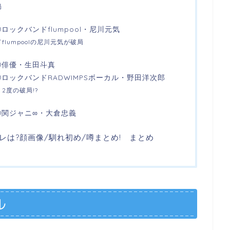
局
ックバンドflumpool・尼川元気
lumpoolの尼川元気が破局
③俳優・生田斗真
ロックバンドRADWIMPSボーカル・野田洋次郎
2度の破局!?
⑤関ジャニ∞・大倉忠義
は?顔画像/馴れ初め/噂まとめ! まとめ
ル