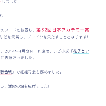
ー
しました。
賞。
第32回日本アカデミー賞
初のヌードを披露し、
などを受賞し、ブレイクを果たすこととなります!
、2014年4月期ＮＨＫ連続テレビ小説『
花子とア
役に抜擢されました。
白歌合戦
』で紅組司会を務めました。
し、活躍の場を広げました!