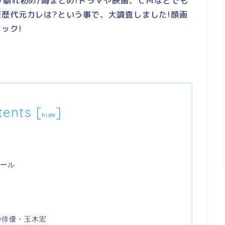
/馴れ初め/噂まとめ!ドラマや映画、ＣＭなどでも
歴代元カレは?という事で、大調査しました!顔画
ック!
tents
[
]
hide
ィール
①俳優・玉木宏