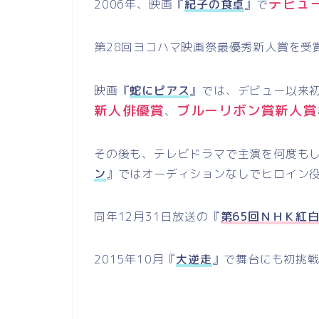
デビュ
2006年、映画『
紀子の食卓
』で
第28回ヨコハマ映画祭最優秀新人賞を受
映画『
蛇にピアス
』では、デビュー以来
新人俳優賞
ブルーリボン賞新人賞
、
その後も、テレビドラマで主演を何度もし
ン
』ではオーディションなしでヒロイン
同年12月31日放送の『
第65回ＮＨＫ紅
2015年10月『
大逆走
』で舞台にも初挑戦