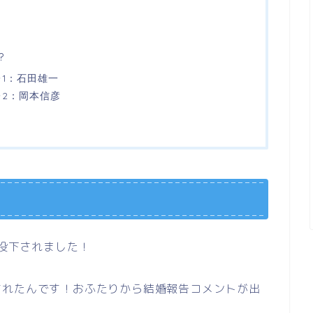
?
1：石田雄一
2：岡本信彦
！
が投下されました！
されたんです！おふたりから結婚報告コメントが出
。