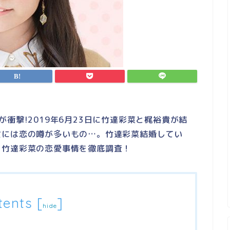
衝撃!2019年6月23日に竹達彩菜と梶裕貴が結
女には恋の噂が多いもの…。竹達彩菜結婚してい
？竹達彩菜の恋愛事情を徹底調査！
tents
[
]
hide