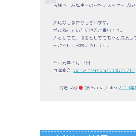
皆様へ。お誕生日のお祝いメッセージあ
大切なご報告がございます。
ぜひ読んでいただけると幸いです。
人としても、役者としてももっと成長し
もよろしくお願い致します。
令和元年 6月23日
竹達彩奈
pic.twitter.com/6BdN6iiZFF
— 竹達 彩奈
(@Ayana_take)
2019年