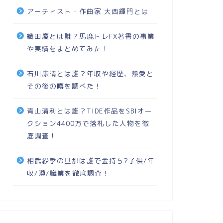
アーティスト・作曲家 大西輝門とは
織田慶とは誰？馬鹿トレFX著書の事業
や実績をまとめてみた！
石川康晴とは誰？年収や経歴、熱愛と
その後の噂を調べた！
青山清利とは誰？TIDE作品をSBIオー
クション4400万で落札した人物を徹
底調査！
相武紗季の旦那は誰で金持ち?子供/年
収/噂/職業を徹底調査！