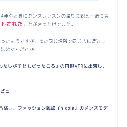
学4年のときにダンスレッスンの帰りに親と一緒に買
ウトされた
ことがきっかけでした。
断ったようですが、また同じ場所で同じ人に遭遇し
を決めたんだとか。
わたしが子どもだったころ』の再現VTRに出演し、
デビュー
。
に合格し、
ファッション雑誌『nicola』のメンズモデ