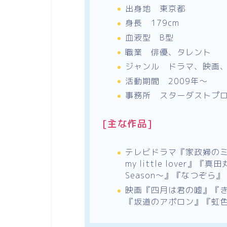
出身地 東京都
身長 179cm
血液型 B型
職業 俳優、タレント
ジャンル ドラマ、映画、
活動期間 2009年～
事務所 スターダストプ
[主な作品]
テレビドラマ
『
家政婦の
my little lover
』
『
真田
Season〜
』
『
なつぞら
』
映画
『
四月は君の嘘
』
『
『
坂道のアポロン
』
『
虹