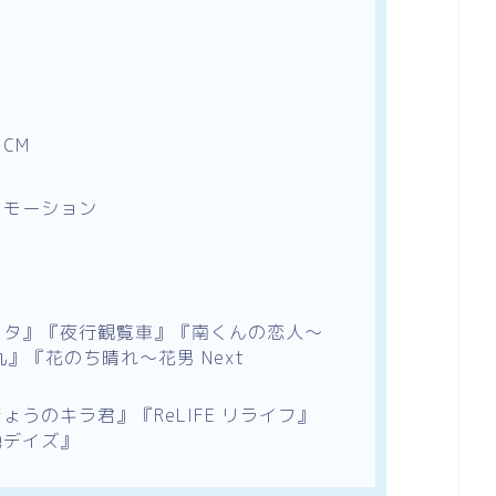
CM
ロモーション
ミタ
』
『
夜行観覧車
』
『
南くんの恋人〜
丸
』
『
花のち晴れ〜花男 Next
きょうのキラ君
』
『
ReLIFE リライフ
』
色デイズ
』