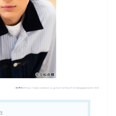
[引用元]https://www.stardust.co.jp/section3/profile/nakagawataishi.html
日