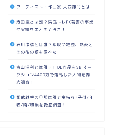
アーティスト・作曲家 大西輝門とは
織田慶とは誰？馬鹿トレFX著書の事業
や実績をまとめてみた！
石川康晴とは誰？年収や経歴、熱愛と
その後の噂を調べた！
青山清利とは誰？TIDE作品をSBIオー
クション4400万で落札した人物を徹
底調査！
相武紗季の旦那は誰で金持ち?子供/年
収/噂/職業を徹底調査！