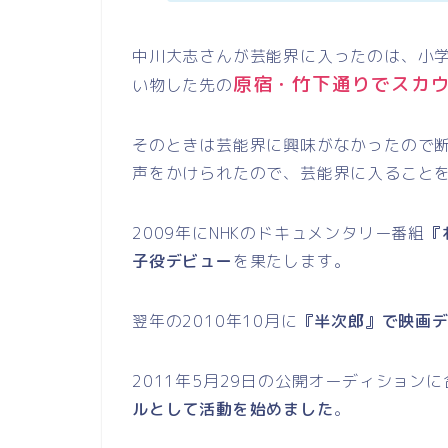
中川大志さんが芸能界に入ったのは、
小
原宿・竹下通り
でスカ
い物した先の
そのときは芸能界に興味がなかったので
声をかけられたので、芸能界に入ること
2009年にNHKのドキュメンタリー番組
『
子役デビュー
を果たします。
翌年の2010年10月に
『半次郎
』で映画
2011年5月29日の公開オーディション
ルとして活動を始めました
。