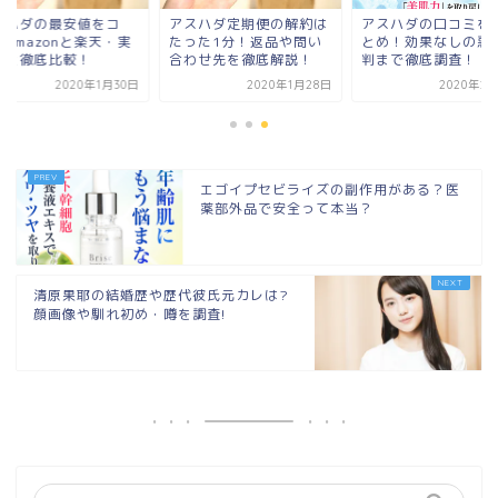
スハダの最安値をコ
アスハダ定期便の解約は
アスハダの口コミを
Amazonと楽天・実
たった1分！返品や問い
とめ！効果なしの悪
舗と徹底比較！
合わせ先を徹底解説！
判まで徹底調査！
2020年1月30日
2020年1月28日
2020年2
エゴイプセビライズの副作用がある？医
薬部外品で安全って本当？
清原果耶の結婚歴や歴代彼氏元カレは?
顔画像や馴れ初め・噂を調査!