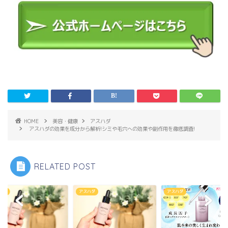
HOME
美容・健康
アスハダ
アスハダの効果を成分から解析!シミや毛穴への効果や副作用を徹底調査!
RELATED POST
ハダ
アスハダ
アスハダ