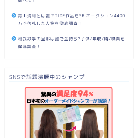
調べた！
青山清利とは誰？TIDE作品をSBIオークション4400
万で落札した人物を徹底調査！
相武紗季の旦那は誰で金持ち?子供/年収/噂/職業を
徹底調査！
SNSで話題沸騰中のシャンプー