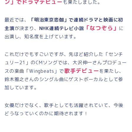
ン」でドラマデビュー
も果たしました。
最近では、
「明治東京恋伽」で連続ドラマと映画に初
「なつぞら」
主演
が決まり、
NHK連続テレビ小説
に
出演し、知名度を上げています。
これだけでもすごいですが、先ほど紹介した「センチ
ュリー
21
」の
CM
ソングでは、大沢伸一さんプロデュー
歌手デビュー
スの楽曲「
Wingbeats
」で
を果たし、
鈴木雅之さんのシングル曲にゲストボーカルとして参
加しています。
女優だけでなく、歌手としても活躍されていて、今後
どうなっていくのかに期待されます！