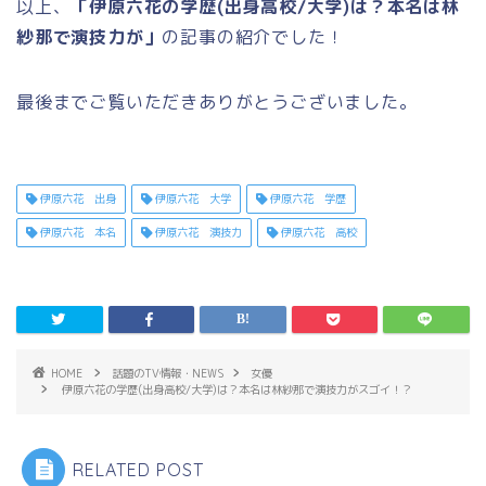
以上、
「伊原六花の学歴(出身高校/大学)は？本名は林
紗那で演技力が」
の記事の紹介でした！
最後までご覧いただきありがとうございました。
伊原六花 出身
伊原六花 大学
伊原六花 学歴
伊原六花 本名
伊原六花 演技力
伊原六花 高校
HOME
話題のTV情報・NEWS
女優
伊原六花の学歴(出身高校/大学)は？本名は林紗那で演技力がスゴイ！？
RELATED POST