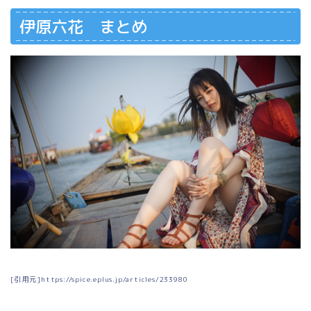
伊原六花 まとめ
[引用元]https://spice.eplus.jp/articles/233980