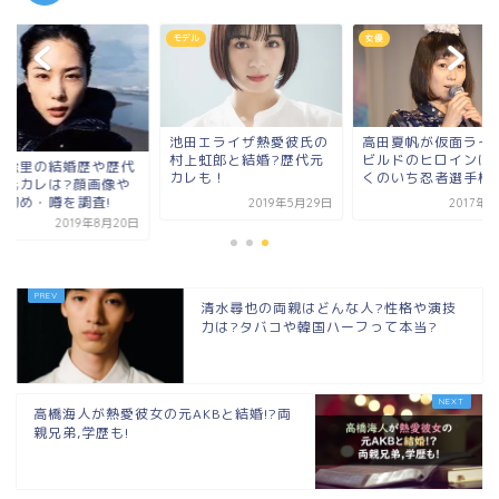
モデル
女優
池田エライザ熱愛彼氏の
高田夏帆が仮面ライ
村上虹郎と結婚?歴代元
ビルドのヒロインに抜
津絵里の結婚歴や歴代
カレも！
くのいち忍者選手権優.
氏元カレは?顔画像や
れ初め・噂を調査!
2019年5月29日
2017年
2019年8月20日
清水尋也の両親はどんな人?性格や演技
力は?タバコや韓国ハーフって本当?
高橋海人が熱愛彼女の元AKBと結婚!?両
親兄弟,学歴も!