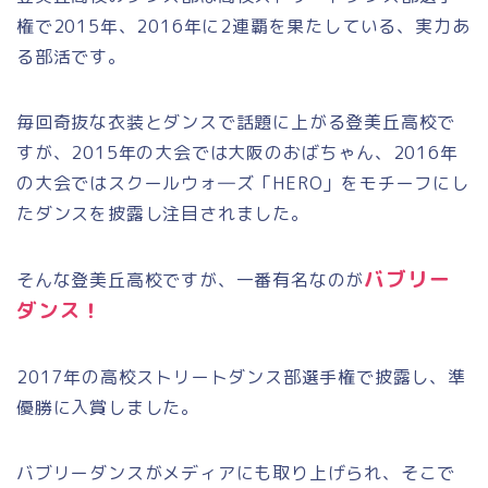
権で
2015
年、
2016
年に
2
連覇を果たしている、実力あ
る部活です。
毎回奇抜な衣装とダンスで話題に上がる登美丘高校で
すが、
2015
年の大会では大阪のおばちゃん、
2016
年
の大会ではスクールウォ―ズ「HERO」をモチーフにし
たダンスを披露し注目されました。
バブリー
そんな登美丘高校ですが、一番有名なのが
ダンス！
2017年の高校ストリートダンス部選手権で披露し、準
優勝に入賞しました。
バブリーダンスがメディアにも取り上げられ、そこで