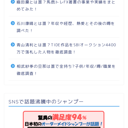
織田慶とは誰？馬鹿トレFX著書の事業や実績をまと
めてみた！
石川康晴とは誰？年収や経歴、熱愛とその後の噂を
調べた！
青山清利とは誰？TIDE作品をSBIオークション4400
万で落札した人物を徹底調査！
相武紗季の旦那は誰で金持ち?子供/年収/噂/職業を
徹底調査！
SNSで話題沸騰中のシャンプー