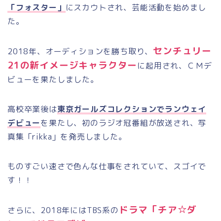
「フォスター」
にスカウトされ、芸能活動を始めまし
た。
センチュリー
2018
年、オーディションを勝ち取り、
21
の新イメージキャラクター
に起用され、ＣＭデ
ビューを果たしました。
高校卒業後は
東京ガールズコレクションでランウェイ
デビュー
を果たし、初のラジオ冠番組が放送され、写
真集「
rikka
」を発売しました。
ものすごい速さで色んな仕事をされていて、スゴイで
す！！
ドラマ「チア☆ダ
さらに、
2018
年には
TBS
系の