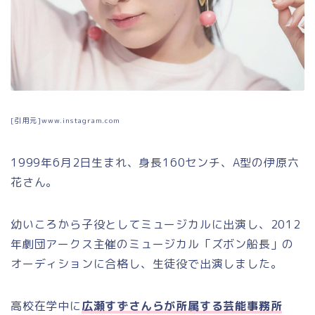
[引用元]www.instagram.com
1999
年
6
月
2
日生まれ、身長
160
センチ、
A
型の伊原六
花さん。
幼いころから子役としてミュージカルに出演し、
2012
年劇団アークス主催のミュージカル「ズボン船長」の
オーディションに合格し、生徒役で出演しました。
高校在学中に
広瀬すずさんらが所属する芸能事務所