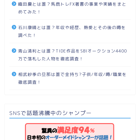
織田慶とは誰？馬鹿トレFX著書の事業や実績をまと
めてみた！
石川康晴とは誰？年収や経歴、熱愛とその後の噂を
調べた！
青山清利とは誰？TIDE作品をSBIオークション4400
万で落札した人物を徹底調査！
相武紗季の旦那は誰で金持ち?子供/年収/噂/職業を
徹底調査！
SNSで話題沸騰中のシャンプー