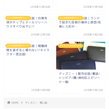
2018年12月26日
2018年12月14日
ディズニー都市伝説｜白骨死
ディズニー都市伝説｜ランド
どんな世界を知りたい？
どんな世界を知りたい？
体がチップとデールツリーハ
で起きた自殺の場所と原因!死
ウスすべり台下に!?
後に人形が…
2018年12月14日
2018年11月20日
ディズニー都市伝説｜閉園時
どんな世界を知りたい？
ディズニーハピネスドア
間を過ぎると帰れない?キャラ
クター密会説!
ディズニー｜都市伝説/裏話/
トリビア/噂/神対応エピソー
ド一覧!
2018年11月18日
2018年11月12日
HOME
ディズニー 怖い話