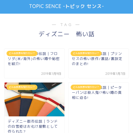
TOPIC SENCE -トピック センス-
― TAG ―
ディズニー 怖い話
ディズニーの都市伝説｜フロ
ディズニー都市伝説｜プリン
どんな世界を知りたい？
どんな世界を知りたい？
リダ(米/海外)の怖い噂や秘密
セスの怖い原作/裏話/裏設定
を紹介!
のまとめ!
2019年1月9日
2019年1月7日
ディズニー都市伝説｜ピータ
どんな世界を知りたい？
どんな世界を知りたい？
ーパンは殺人鬼!?怖い噂の真
相に迫る!
ディズニー都市伝説｜ランド
の白雪姫はお化け屋敷として
作られた?