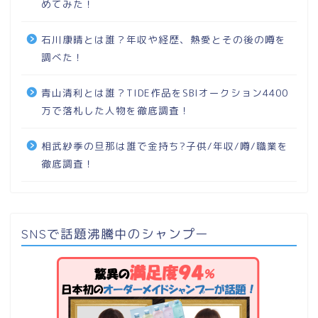
めてみた！
石川康晴とは誰？年収や経歴、熱愛とその後の噂を
調べた！
青山清利とは誰？TIDE作品をSBIオークション4400
万で落札した人物を徹底調査！
相武紗季の旦那は誰で金持ち?子供/年収/噂/職業を
徹底調査！
SNSで話題沸騰中のシャンプー