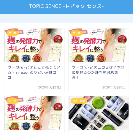
TOPIC SENCE -トピック センス-
ウーカ
ウーカ
ウーカ(uka)はどこで売ってい
ウーカ(uka)の口コミは？本当
る？amazonより安い店はコ
に痩せるのか評判を徹底調
コ！
査！
2020年3月23日
2020年3月20日
ウーカ
美容・健康