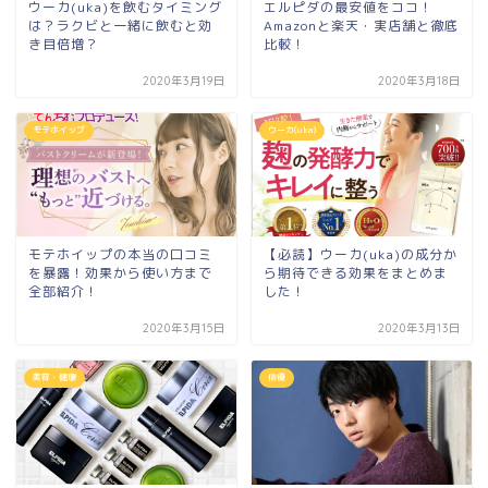
ウーカ(uka)を飲むタイミング
エルピダの最安値をココ！
は？ラクビと一緒に飲むと効
Amazonと楽天・実店舗と徹底
き目倍増？
比較！
2020年3月19日
2020年3月18日
モテホイップ
ウーカ(uka)
モテホイップの本当の口コミ
【必読】ウーカ(uka)の成分か
を暴露！効果から使い方まで
ら期待できる効果をまとめま
全部紹介！
した！
2020年3月15日
2020年3月13日
美容・健康
俳優