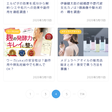
エルピダの効果を成分から解
伊藤健太郎の結婚歴や歴代彼
析!シミや毛穴への効果や副作
女元カノは?顔画像や馴れ初
用を徹底調査！
め・噂を調査!
2020年3月13日
2020年3月13日
ウーカ(uka)
メデュラヘアオイル
ウーカ(uka)の安全性は？副作
メデュラヘアオイルの販売店
用や授乳妊娠中でも飲んで
総まとめ！激安で買う方法を
OK？
暴露！
2020年3月11日
2020年3月11日
...
...
1
3
4
5
114