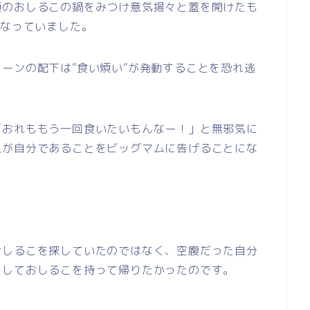
願のおしるこの鍋をみつけ意気揚々と蓋を開けたも
になっていました。
ーンの配下は”食い煩い”が発動することを恐れ逃
「おれももう一回食いたいもんなー！」と無邪気に
人が自分であることをビッグマムに告げることにな
おしるこを探していたのではなく、空腹だった自分
としておしるこを持って帰りたかったのです。