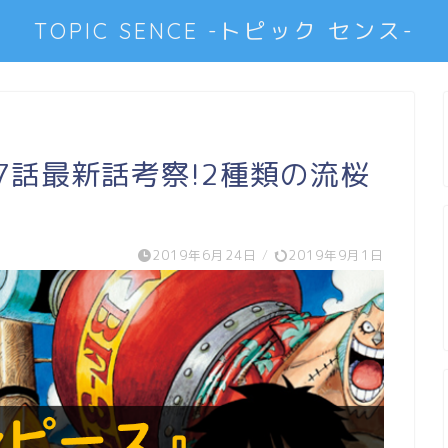
TOPIC SENCE -トピック センス-
7話最新話考察!2種類の流桜
2019年6月24日
/
2019年9月1日