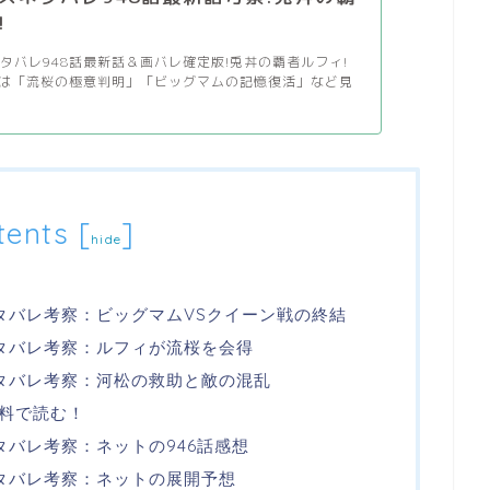
!
タバレ948話最新話＆画バレ確定版!兎丼の覇者ルフィ!
では「流桜の極意判明」「ビッグマムの記憶復活」など見
tents
[
]
hide
ネタバレ考察：ビッグマムVSクイーン戦の終結
ネタバレ考察：ルフィが流桜を会得
ネタバレ考察：河松の救助と敵の混乱
料で読む！
ネタバレ考察：ネットの946話感想
ネタバレ考察：ネットの展開予想