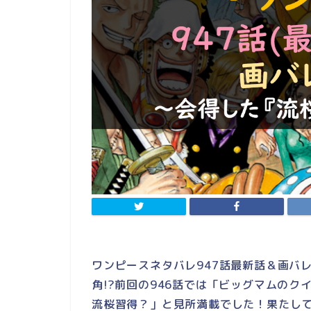
ワンピースネタバレ947話最新話＆画バ
角!?前回の946話では「ビッグマムの
流桜習得？」と見所満載でした！果たし