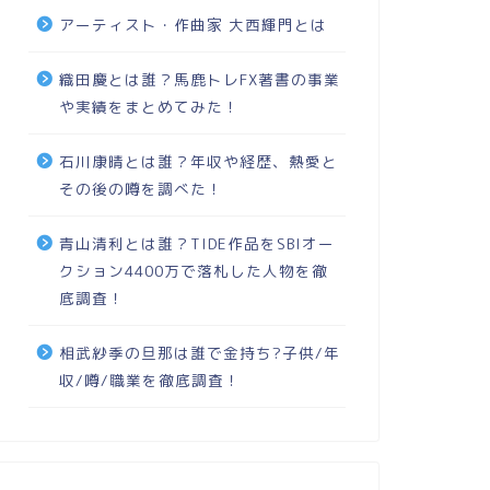
アーティスト・作曲家 大西輝門とは
織田慶とは誰？馬鹿トレFX著書の事業
や実績をまとめてみた！
石川康晴とは誰？年収や経歴、熱愛と
その後の噂を調べた！
青山清利とは誰？TIDE作品をSBIオー
クション4400万で落札した人物を徹
底調査！
相武紗季の旦那は誰で金持ち?子供/年
収/噂/職業を徹底調査！