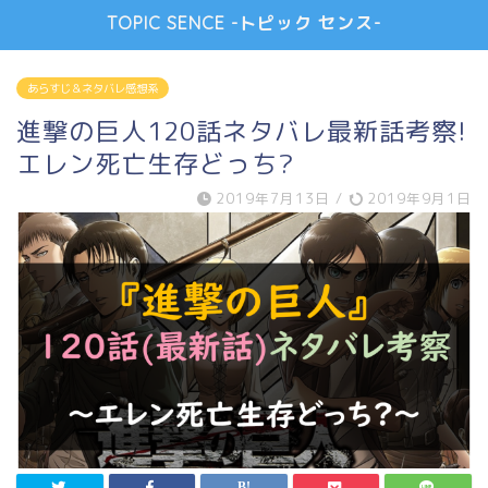
TOPIC SENCE -トピック センス-
あらすじ＆ネタバレ感想系
進撃の巨人120話ネタバレ最新話考察!
エレン死亡生存どっち?
2019年7月13日
/
2019年9月1日