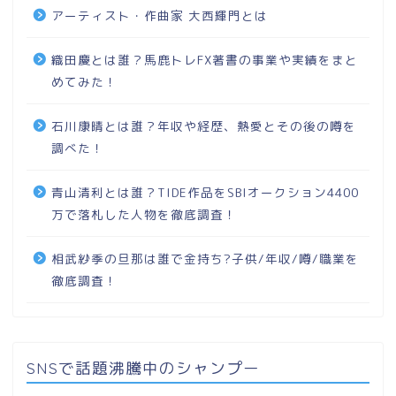
アーティスト・作曲家 大西輝門とは
織田慶とは誰？馬鹿トレFX著書の事業や実績をまと
めてみた！
石川康晴とは誰？年収や経歴、熱愛とその後の噂を
調べた！
青山清利とは誰？TIDE作品をSBIオークション4400
万で落札した人物を徹底調査！
相武紗季の旦那は誰で金持ち?子供/年収/噂/職業を
徹底調査！
SNSで話題沸騰中のシャンプー