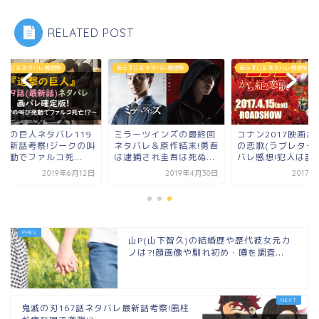
RELATED POST
すじ＆ネタバレ感想系
あらすじ＆ネタバレ感想系
あらすじ＆ネタバレ感想系
撃の巨人ネタバレ119
ミラーツインズの最終回
コナン2017映画か
最新話考察!ジークの叫
ネタバレ＆原作結末!勇吾
の恋歌(ラブレター)
動でファルコ死...
は逮捕され圭吾は死ぬ...
バレ感想!犯人は誰...
2019年6月12日
2019年4月30日
2017年5
山P(山下智久)の結婚歴や歴代彼女元カ
ノは?!顔画像や馴れ初め・噂を調査...
鬼滅の刃167話ネタバレ最新話考察!風柱