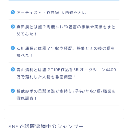
アーティスト・作曲家 大西輝門とは
織田慶とは誰？馬鹿トレFX著書の事業や実績をまと
めてみた！
石川康晴とは誰？年収や経歴、熱愛とその後の噂を
調べた！
青山清利とは誰？TIDE作品をSBIオークション4400
万で落札した人物を徹底調査！
相武紗季の旦那は誰で金持ち?子供/年収/噂/職業を
徹底調査！
SNSで話題沸騰中のシャンプー