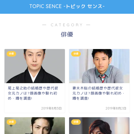
TOPIC SENCE -トピック センス-
― CATEGORY ―
俳優
俳優
俳優
尾上菊之助の結婚歴や歴代彼
妻夫木聡の結婚歴や歴代彼女
女元カノは?顔画像や馴れ初
元カノは?顔画像や馴れ初め・
め・噂を調査!
噂を調査!
2019年8月3日
2019年8月2日
俳優
俳優