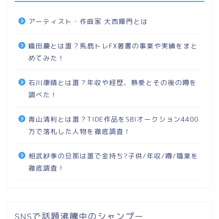
アーティスト・作曲家 大西輝門とは
織田慶とは誰？馬鹿トレFX著書の事業や実績をまと
めてみた！
石川康晴とは誰？年収や経歴、熱愛とその後の噂を
調べた！
青山清利とは誰？TIDE作品をSBIオークション4400
万で落札した人物を徹底調査！
相武紗季の旦那は誰で金持ち?子供/年収/噂/職業を
徹底調査！
SNSで話題沸騰中のシャンプー