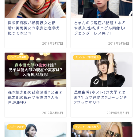
眞栄田郷敦が熱愛彼女と結
とまんの今現在が話題！本名
婚!?美男美女の家族と絶縁状
や彼女,性格,すっぴん画像も!
態って本当?!
ジェンダーレス男子!
2019年6月7日
2019年6月6日
ジャニーズ情報
タレント・2世芸能人
森本慎太郎の彼女は誰?兄弟は
草摩由希(ホスト)の大学は理
龍太郎の現在や実家は?入所
系?年収や経歴は?ローランド
日,私服も!
2世ってマジ!?
2019年6月4日
2019年5月31日
スポーツ選手
タレント・2世芸能人