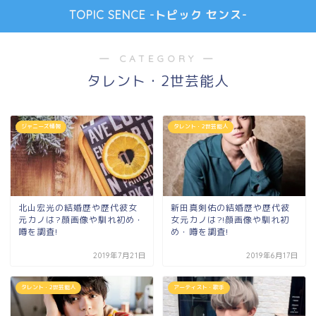
TOPIC SENCE -トピック センス-
― CATEGORY ―
タレント・2世芸能人
ジャニーズ情報
タレント・2世芸能人
北山宏光の結婚歴や歴代彼女
新田真剣佑の結婚歴や歴代彼
元カノは?顔画像や馴れ初め・
女元カノは?!顔画像や馴れ初
噂を調査!
め・噂を調査!
2019年7月21日
2019年6月17日
タレント・2世芸能人
アーティスト・歌手