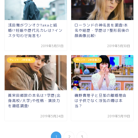
浅田舞がワンオクTakaと結
ローランドの神名言を調査!本
婚!?妊娠や歴代元カレは?イン
名や経歴・学歴は?整形前後の
スタ匂わせ発言も!
顔画像比較!
2019年5月31日
2019年5月30日
タレント・2世芸能人
タレント・2世芸能人
眞栄田郷敦の本名は?学歴(出
磯野貴理子と旦那の離婚理由
身高校/大学)や性格・演技力
は子供でなく浮気の噂は本
を徹底調査!
当？
2019年5月24日
2019年5月19日
1
2
3